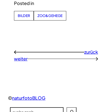
Posted in
BILDER
ZOO&GEHEGE
zurück
←
weiter
→
©
naturfotoBLOG
S