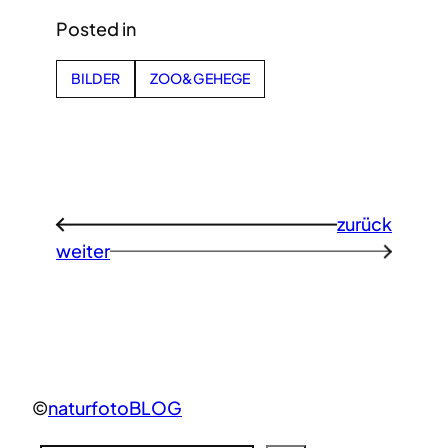
Posted in
BILDER
ZOO&GEHEGE
zurück
←
weiter
→
©
naturfotoBLOG