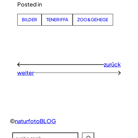
Posted in
BILDER
TENERIFFA
ZOO&GEHEGE
zurück
←
weiter
→
©
naturfotoBLOG
S