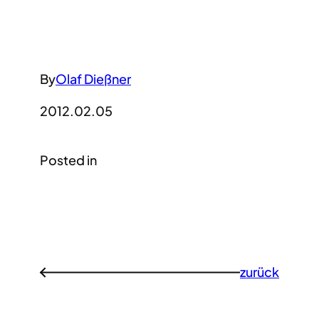
By
Olaf Dießner
2012.02.05
Posted in
zurück
←