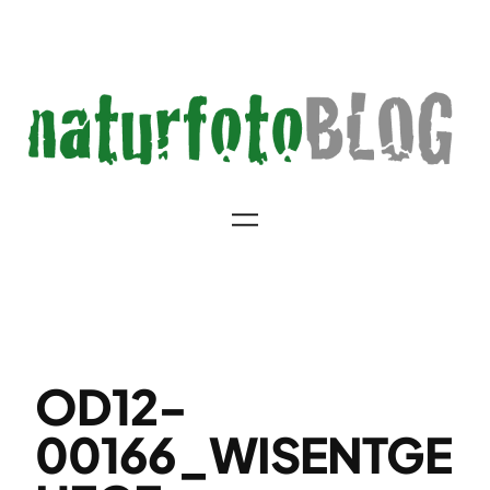
Zum
Inhalt
springen
OD12-
00166_WISENTGE