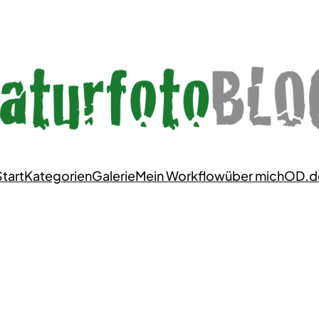
tart
Kategorien
Galerie
Mein Workflow
über mich
OD.d