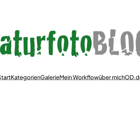
tart
Kategorien
Galerie
Mein Workflow
über mich
OD.d