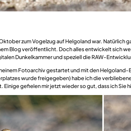
im Oktober zum Vogelzug auf Helgoland war. Natürlich 
em Blog veröffentlicht. Doch alles entwickelt sich we
gitalen Dunkelkammer und speziell die RAW-Entwicklu
n meinem Fotoarchiv gestartet und mit den Helgoland-B
rplatzes wurde freigegeben) habe ich die verbliebene
kt. Einige gefielen mir jetzt wieder so gut, dass ich S