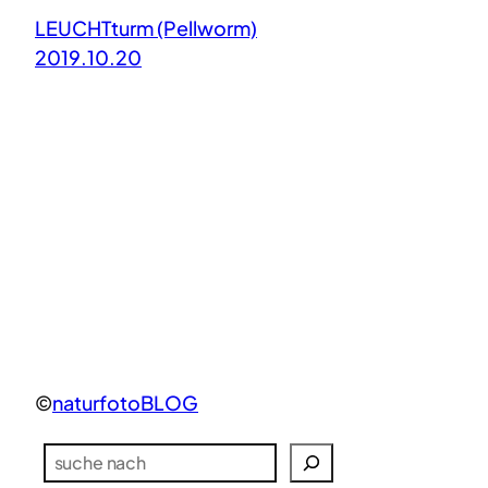
LEUCHTturm (Pellworm)
2019.10.20
©
naturfotoBLOG
S
u